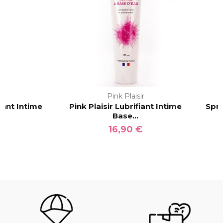
ir
Pink Plaisir
fiant Intime
Pink Plaisir Lubrifiant Intime
Spra
Base...
€
16,90 €