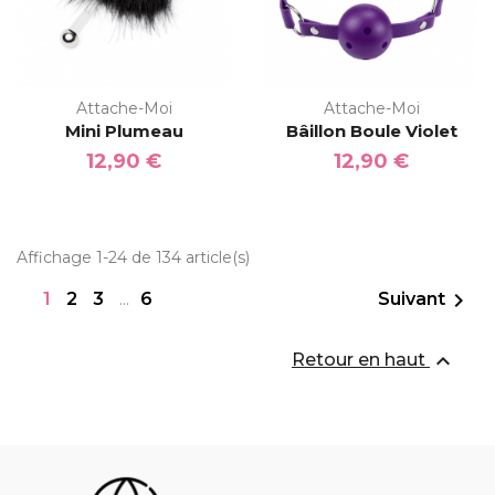
Attache-Moi
Attache-Moi
Mini Plumeau
Bâillon Boule Violet
12,90 €
12,90 €
Affichage 1-24 de 134 article(s)

1
2
3
6
Suivant
…

Retour en haut