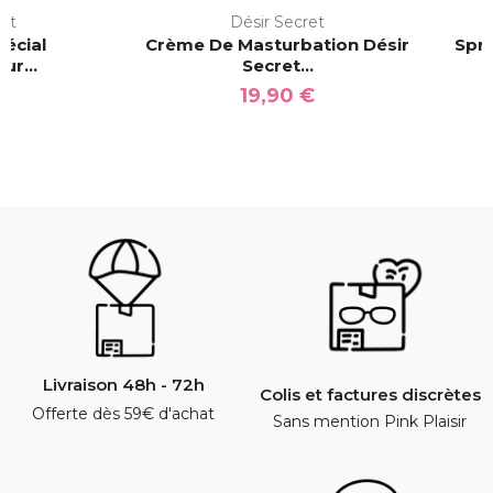
ret
Désir Secret
pécial
Crème De Masturbation Désir
Spra
ur...
Secret...
€
19,90 €
Livraison 48h - 72h
Colis et factures discrètes
Offerte dès 59€ d'achat
Sans mention Pink Plaisir