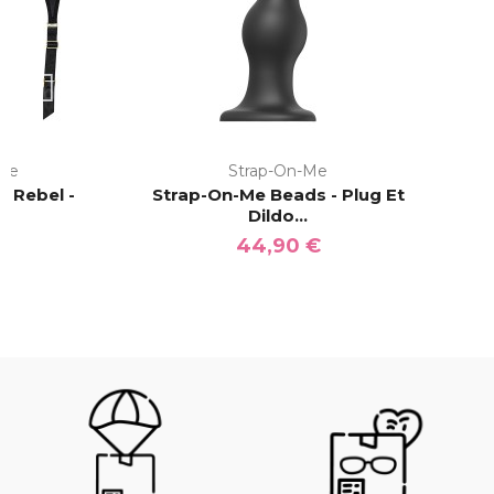
-Me
Strap-On-Me
e Rebel -
Strap-On-Me Beads - Plug Et
H
..
Dildo...
€
44,90 €