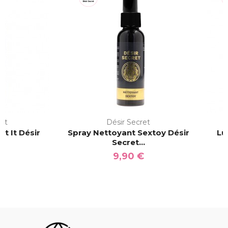
ret
Désir Secret
st It Désir
Spray Nettoyant Sextoy Désir
Lub
.
Secret...
€
9,90 €