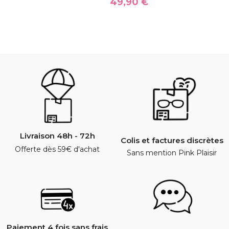
€
49,90 €
Livraison 48h - 72h
Colis et factures discrètes
Offerte dès 59€ d'achat
Sans mention Pink Plaisir
Paiement 4 fois sans frais