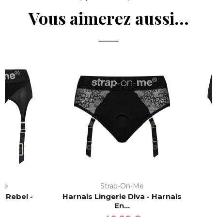
Vous aimerez aussi...
-Me
Strap-On-Me
e Rebel -
Harnais Lingerie Diva - Harnais
H
..
En...